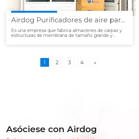
Airdog Purificadores de aire para fábrica
Es una empresa que fabrica almacenes de carpas y
estructuras de membrana de tamaño grande y
mediano.Hasta ahora, hemos tomado medidas de
ventilación integral y máscaras contra el polvo en el
taller, pero debido a cambios en la ley, decidimos
introducir Airdog.El tubo del Airdog se dirige al
trabajador, soplando aire limpio hacia el área de
1
2
3
4
»
respiración.
Asóciese con Airdog