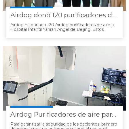
Airdog donó 120 purificadores de aire al Hospital Infantil Yanran Angel
Airdog ha donado 120 Airdog purificadores de aire al
Hospital Infantil Yanran Angel de Beijing. Estos
purificadores son adecuados para su uso en entornos
hospitalarios. Pueden desactivar patógenos
respiratorios comunes como el Mycoplasma
pneumoniae y los virus del herpes humano en una
tasa del 99,99%. El ruido de funcionamiento es
extremadamente bajo y no hay consumibles. No es
necesario reemplazar los filtros con frecuencia, lo que
les permite funcionar de manera silenciosa y estable
durante todo el día, lo que reduce efectivamente la
carga de trabajo del personal médico.
Airdog Purificadores de aire para hospitales
Para garantizar la seguridad de los pacientes, primero
debemos crear un entorno en el que el personal