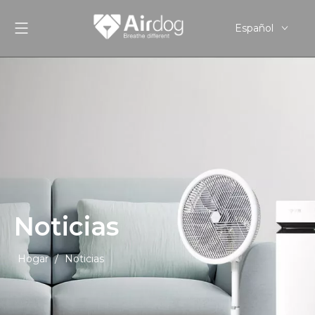
Español
English
Pусский
Noticias
Hogar
/
Noticias