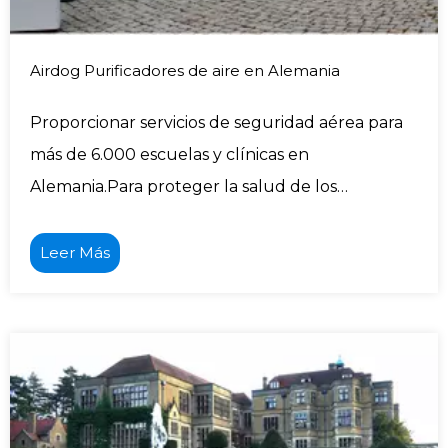
Airdog Purificadores de aire en Alemania
Proporcionar servicios de seguridad aérea para
más de 6.000 escuelas y clínicas en
Alemania.Para proteger la salud de los
estudiantes y profesores en vista de la actual
tasa de infección y para que la escuela funcione
Leer Más
lo mejor posible, el Gobierno alemán equipó
todas las escuelas y jardines de infancia con
acreditados